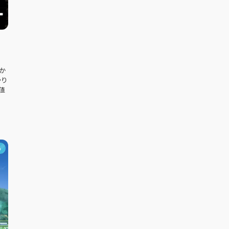
や
か
やり
値
め