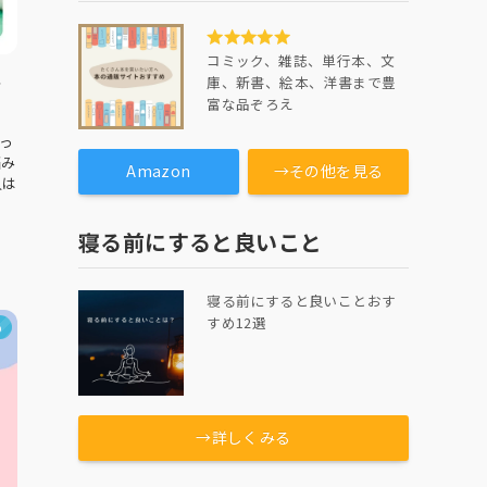
コミック、雑誌、単行本、文
者
庫、新書、絵本、洋書まで豊
富な品ぞろえ
っ
悩み
Amazon
→その他を見る
人は
寝る前にすると良いこと
寝る前にすると良いことおす
すめ12選
め
→詳しくみる