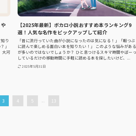
りや
【2025年最新】ボカロ小説おすすめ本ランキング9
選！人気な名作をピックアップして紹介
て知り
「昔に流行っていた曲が小説になったのは気になる！」「暇つぶ
の？」
に読んで楽しめる面白い本を知りたい！」 このような悩みがあ
、大河
が多いのではないでしょうか？ ひと息つけるスキマ時間やぼー
しているだけの移動時間に手軽に読める本を探したいけど、...
2025年5月31日
3
4
5
...
13