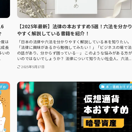
6
【2025年最新】法律の本おすすめ5選！六法を分か
介
やすく解説している書籍を紹介！
一度は
「日本の法律や六法を分かりやすく解説している本を知りたい。
己成長
「法律に興味があるから勉強してみたい！」「ビジネスの場で法
多いの
の話があり、分からず困っている…」 このような悩みがある方
.
いのではないでしょうか？ 法律について知りたい社会人、六法...
2025年5月17日
すめ
本・書籍おすす