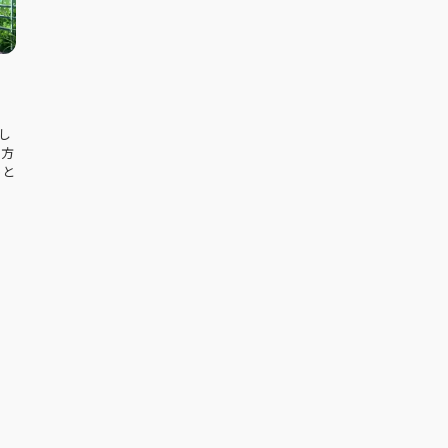
し
る方
っと