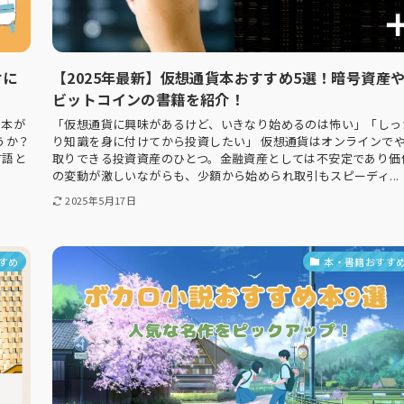
けに
【2025年最新】仮想通貨本おすすめ5選！暗号資産
ビットコインの書籍を紹介！
の本が
「仮想通貨に興味があるけど、いきなり始めるのは怖い」「しっ
うか？
り知識を身に付けてから投資したい」 仮想通貨はオンラインで
言語と
取りできる投資資産のひとつ。金融資産としては不安定であり価
の変動が激しいながらも、少額から始められ取引もスピーディ...
2025年5月17日
すめ
本・書籍おすす