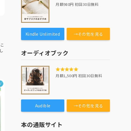
月額980円 初回30日無料
の
Kindle Unlimited
→その他を見る
 こ
し
オーディオブック
月額1,500円 初回30日無料
め
Audible
→その他を見る
本の通販サイト