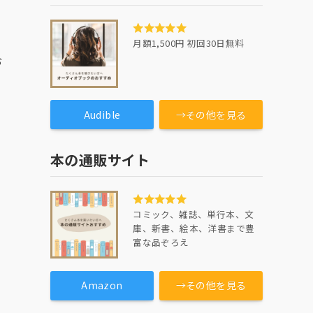
月額1,500円 初回30日無料
お
Audible
→その他を見る
本の通販サイト
コミック、雑誌、単行本、文
庫、新書、絵本、洋書まで豊
富な品ぞろえ
Amazon
→その他を見る